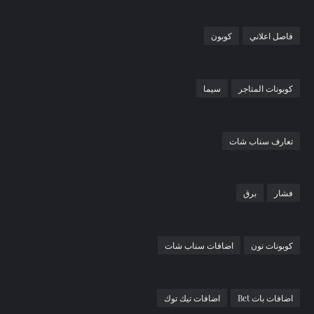
فاصل اعلاني
كوبون
كوبونات المتاجر
سيما
تعارف سناب شات
فشار
برق
كوبونات نون
اضافات سناب شات
اضافات بات Bet
اضافات تيك توك