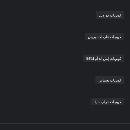
كوبونات فورديل
كوبونات علي اكسبريس
كوبونات إتش أند أم H&M
كوبونات نسناس
كوبونات جولي شيك