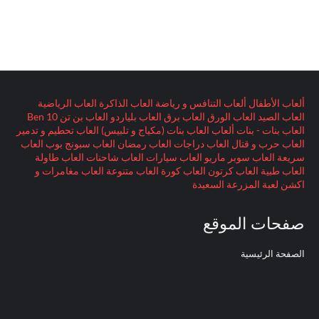
ألعاب الأطفال
ألعاب التنافس و رياضة
العاب الذاكرة
العاب الرياضية
العاب الصيد
العاب الورق
العاب برق
العاب بلياردو
العاب بن تن Ben 10
العاب بنات - بنات ألعاب
العاب بنات (مكياج و تلبيس)
العاب تحطيم و تدمير
العاب حرب و قتال
العاب دراجات
العاب رمضان
العاب سبونج بوب
العاب
سريعة
العاب سوبر ماريو
العاب سيارات
العاب شاحنات
العاب طاولة
العاب طبية
العاب كرتون
العاب كورة
العاب متنوعة
العاب مغامرات و
اكشن
لعبة المزرعة السعيدة
صفحات الموقع
الصفحة الرئيسية