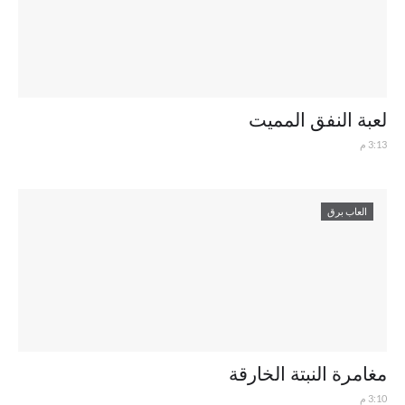
لعبة النفق المميت
3:13 م
العاب برق
مغامرة النبتة الخارقة
3:10 م