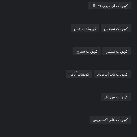
كوبونات اي هيرب iHerb
كوبونات سبلاش
كوبونات ماكس
كوبونات نمشي
كوبونات سبري
كوبونات باث أند بودى
كوبونات أُناس
كوبونات فورديل
كوبونات علي اكسبريس