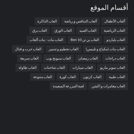
أقسام الموقع
ألعاب الأطفال
ألعاب التنافس و رياضة
العاب الذاكرة
العاب الرياضية
العاب الصيد
العاب الورق
العاب برق
العاب بلياردو
العاب بن تن Ben 10
العاب بنات - بنات ألعاب
العاب بنات (مكياج و تلبيس)
العاب تحطيم و تدمير
العاب حرب و قتال
العاب دراجات
العاب رمضان
العاب سبونج بوب
العاب سريعة
العاب سوبر ماريو
العاب سيارات
العاب شاحنات
العاب طاولة
العاب طبية
العاب كرتون
العاب كورة
العاب متنوعة
العاب مغامرات و اكشن
لعبة المزرعة السعيدة