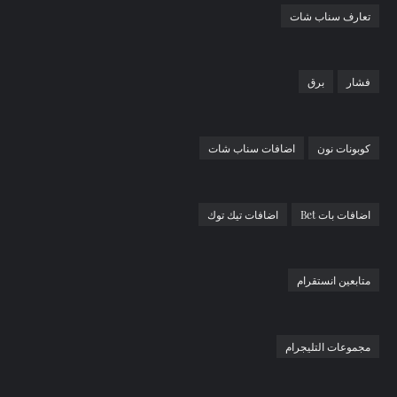
تعارف سناب شات
فشار
برق
كوبونات نون
اضافات سناب شات
اضافات بات Bet
اضافات تيك توك
متابعين انستقرام
مجموعات التليجرام