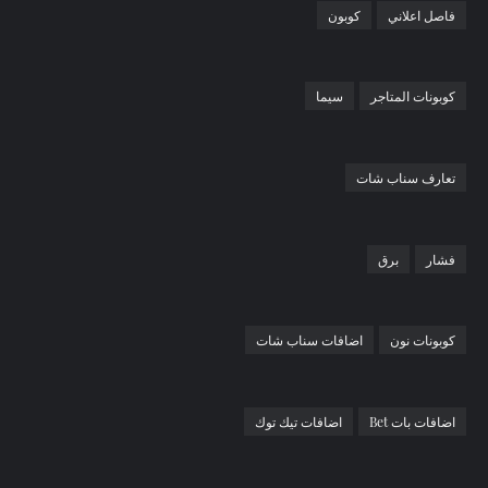
فاصل اعلاني
كوبون
كوبونات المتاجر
سيما
تعارف سناب شات
فشار
برق
كوبونات نون
اضافات سناب شات
اضافات بات Bet
اضافات تيك توك