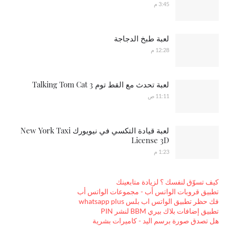
3:45 م
لعبة طبخ الدجاجة
12:28 م
لعبة تحدث مع القط توم Talking Tom Cat 3
11:11 ص
لعبة قيادة التكسي في نيويورك New York Taxi
License 3D
1:23 م
كيف تسوّق لنفسك ؟ لزيادة متابعينك
تطبيق قروبات الواتس أب - مجموعات الواتس أب
فك حظر تطبيق الواتس اب بلس whatsapp plus
تطبيق إضافات بلاك بيري BBM لنشر PIN
هل تصدق صورة برسم اليد - كاميرات بشرية