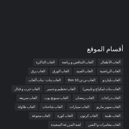
أقسام الموقع
ألعاب الأطفال
ألعاب التنافس و رياضة
العاب الذاكرة
العاب الرياضية
العاب الصيد
العاب الورق
العاب برق
العاب بلياردو
العاب بن تن Ben 10
العاب بنات - بنات ألعاب
العاب بنات (مكياج و تلبيس)
العاب تحطيم و تدمير
العاب حرب و قتال
العاب دراجات
العاب رمضان
العاب سبونج بوب
العاب سريعة
العاب سوبر ماريو
العاب سيارات
العاب شاحنات
العاب طاولة
العاب طبية
العاب كرتون
العاب كورة
العاب متنوعة
العاب مغامرات و اكشن
لعبة المزرعة السعيدة