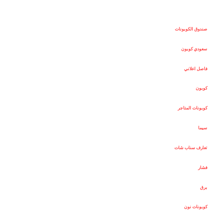
صندوق الكوبونات
سعودي كوبون
فاصل اعلاني
كوبون
كوبونات المتاجر
سيما
تعارف سناب شات
فشار
برق
كوبونات نون