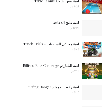
لعبة تنس طاولة Table Tennis
9:21 ص
لعبة طبخ الدجاجة
12:28 م
لعبة محاكي الشاحنات - Truck Trials
5:46 م
لعبة البلياردو Billiard Blitz Challenge
9:13 ص
لعبة ركوب الامواج Surfing Danger
5:10 م