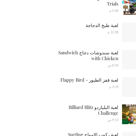
Trials
5:46 م
لعبة طبخ الدجاجة
12:28 م
لعبة سندوشات دجاج Sandwich
with Chicken
8:34 ص
لعبة قفز الطيور - Flappy Bird
3:39 م
لعبة البلياردو Billiard Blitz
Challenge
9:13 ص
لعبة ركوب الامواج Surfing