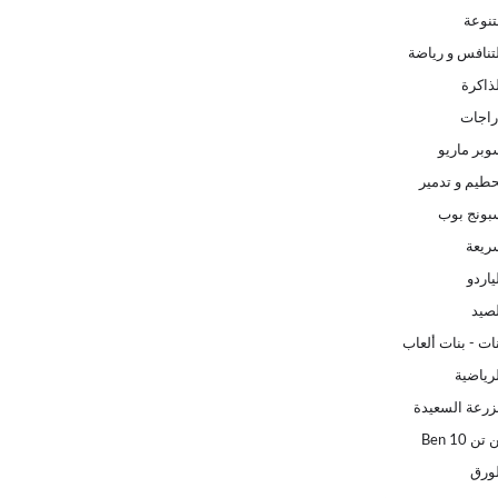
تنوعة
لتنافس و رياضة
ذاكرة
راجات
وبر ماريو
حطيم و تدمير
بونج بوب
ريعة
ياردو
لصيد
ات - بنات ألعاب
لرياضية
مزرعة السعيدة
 Ben 10
لورق