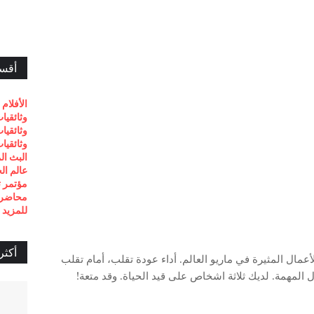
أقسا
الأفلام 
وثائقيا
وثائقيا
وثائقيا
البث ال
عالم ال
مؤتمر تيد 
محاضرا
للمزيد 
أكثر
أعمال المثيرة في ماريو العالم. أداء عودة تقلب، أمام تقلب
ل المهمة. لديك ثلاثة اشخاص على قيد الحياة. وقد متعة!