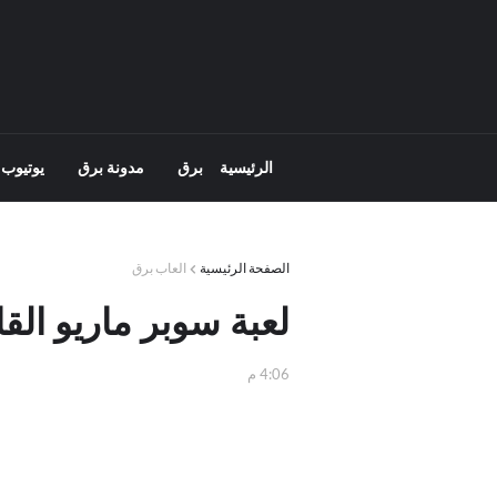
الرئيسية
برق
مدونة برق
يوتيوب 
الصفحة الرئيسية
العاب برق
لعبة سوبر ماريو القايدة ario Stunts
4:06 م