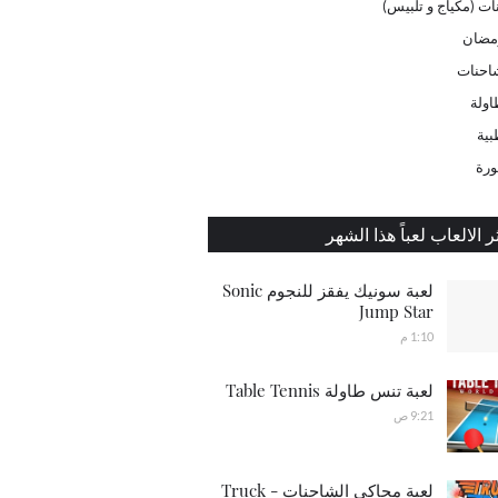
ات (مكياج و تلبيس)
مضان
احنات
اولة
بية
ورة
ر الالعاب لعباً هذا الشهر
لعبة سونيك يفقز للنجوم Sonic
Jump Star
1:10 م
لعبة تنس طاولة Table Tennis
9:21 ص
لعبة محاكي الشاحنات - Truck