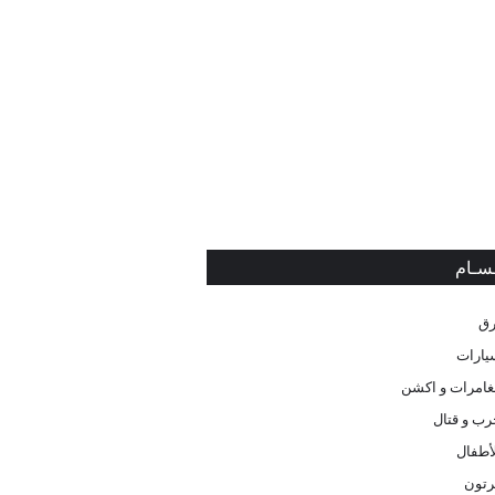
ـسـام
رق
يارات
غامرات و اكشن
رب و قتال
لأطفال
رتون