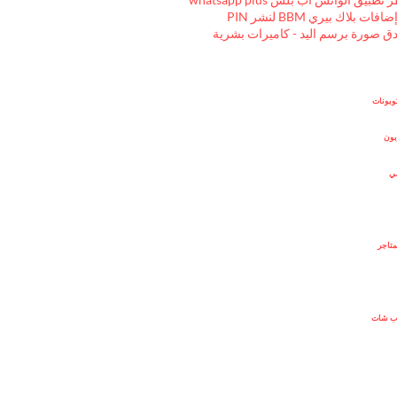
ات بلاك بيري BBM لنشر PIN
ق صورة برسم اليد - كاميرات بشرية
وبونات
بون
ني
متاجر
ب شات