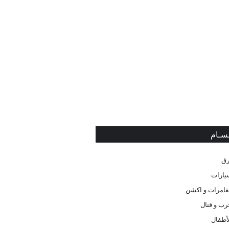
ـسـام
رق
يارات
غامرات و اكشن
رب و قتال
لأطفال