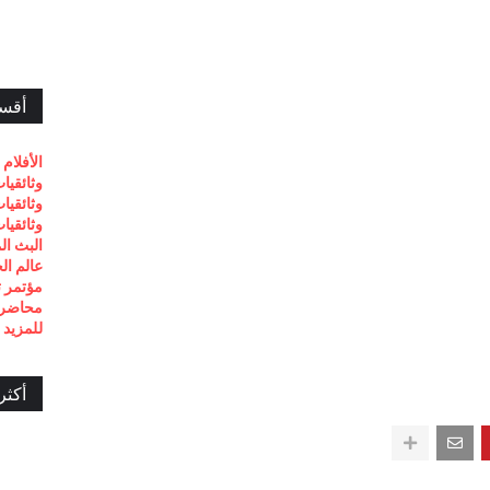
أقسا
الأفلام 
وثائقيا
وثائقيا
وثائقيا
البث ال
عالم ال
مؤتمر تيد 
محاضرا
للمزيد 
أكثر