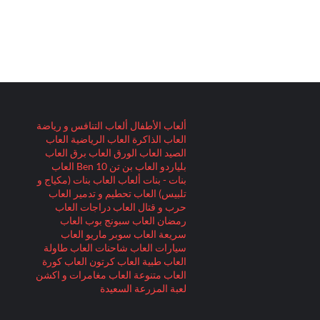
ألعاب الأطفال
ألعاب التنافس و رياضة
العاب الذاكرة
العاب الرياضية
العاب
الصيد
العاب الورق
العاب برق
العاب
بلياردو
العاب بن تن Ben 10
العاب
بنات - بنات ألعاب
العاب بنات (مكياج و
تلبيس)
العاب تحطيم و تدمير
العاب
حرب و قتال
العاب دراجات
العاب
رمضان
العاب سبونج بوب
العاب
سريعة
العاب سوبر ماريو
العاب
سيارات
العاب شاحنات
العاب طاولة
العاب طبية
العاب كرتون
العاب كورة
العاب متنوعة
العاب مغامرات و اكشن
لعبة المزرعة السعيدة