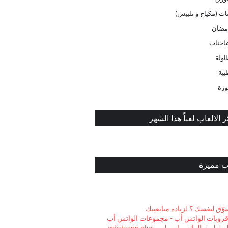
ات (مكياج و تلبيس)
مضان
احنات
اولة
بية
ورة
ر الالعاب لعباً هذا الشهر
ب مميزة
ّق لنفسك ؟ لزيادة متابعينك
قروبات الواتس أب - مجموعات الواتس أب
بيق الواتس اب بلس whatsapp plus