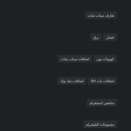
تعارف سناب شات
فشار
برق
كوبونات نون
اضافات سناب شات
اضافات بات Bet
اضافات تيك توك
متابعين انستقرام
مجموعات التليجرام