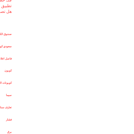
تطبيق إضاف
هل تصد
صندوق الك
سعودي كو
فاصل اعلا
كوبون
كوبونات ال
سيما
تعارف سنا
فشار
برق