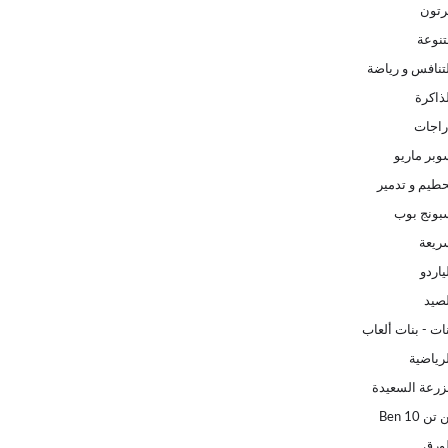
رتون
تنوعة
لتنافس و رياضة
ذاكرة
راجات
وبر ماريو
حطيم و تدمير
بونج بوب
ريعة
ياردو
لصيد
ات - بنات ألعاب
لرياضية
مزرعة السعيدة
 Ben 10
لورق