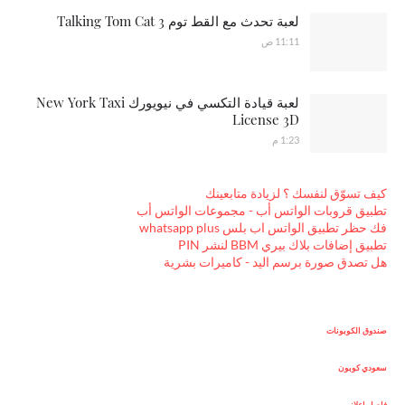
لعبة تحدث مع القط توم Talking Tom Cat 3
11:11 ص
لعبة قيادة التكسي في نيويورك New York Taxi
License 3D
1:23 م
كيف تسوّق لنفسك ؟ لزيادة متابعينك
تطبيق قروبات الواتس أب - مجموعات الواتس أب
فك حظر تطبيق الواتس اب بلس whatsapp plus
تطبيق إضافات بلاك بيري BBM لنشر PIN
هل تصدق صورة برسم اليد - كاميرات بشرية
صندوق الكوبونات
سعودي كوبون
فاصل اعلاني