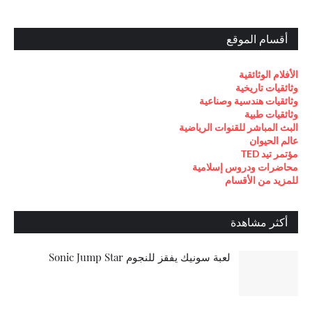
أقسام الموقع
الأفلام الوثائقية
وثائقيات تاريخية
وثائقيات هندسية وصناعية
وثائقيات طبية
البث المباشر للقنوات الرياضية
عالم الحيوان
مؤتمر تيد TED
محاضرات ودروس إسلامية
للمزيد من الأقسام
أكثر مشاهدة
لعبة سونيك يفقز للنجوم Sonic Jump Star