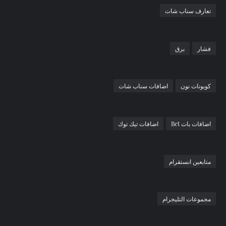
تعارف سناب شات
فشار
برق
كوبونات نون
اضافات سناب شات
اضافات بات Bet
اضافات تيك توك
متابعين انستقرام
مجموعات التليجرام