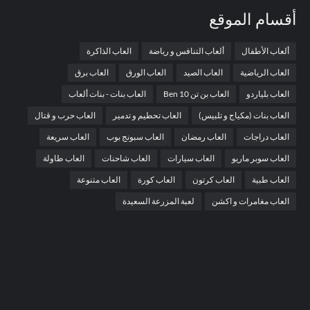
أقسام الموقع
ألعاب الأطفال
ألعاب التنافس و رياضة
العاب الذاكرة
العاب الرياضية
العاب الصيد
العاب الورق
العاب برق
العاب بلياردو
العاب بن تن Ben 10
العاب بنات - بنات ألعاب
العاب بنات (مكياج و تلبيس)
العاب تحطيم و تدمير
العاب حرب و قتال
العاب دراجات
العاب رمضان
العاب سبونج بوب
العاب سريعة
العاب سوبر ماريو
العاب سيارات
العاب شاحنات
العاب طاولة
العاب طبية
العاب كرتون
العاب كورة
العاب متنوعة
العاب مغامرات و اكشن
لعبة المزرعة السعيدة