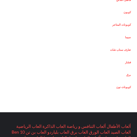
كوبون
كوبونات المتاجر
سيما
تعارف سناب شات
فشار
برق
كوبونات نون
ألعاب الأطفال
ألعاب التنافس و رياضة
العاب الذاكرة
العاب الرياضية
العاب الصيد
العاب الورق
العاب برق
العاب بلياردو
العاب بن تن Ben 10